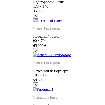
Над городом. Огни
170
×
140
35 000
₽
Чепис Екатерина
Песчаный пляж
90
×
70
65 000
₽
Чепис Екатерина
Вечерний натюрморт
100
×
120
58 500
₽
Чувашова Евгения