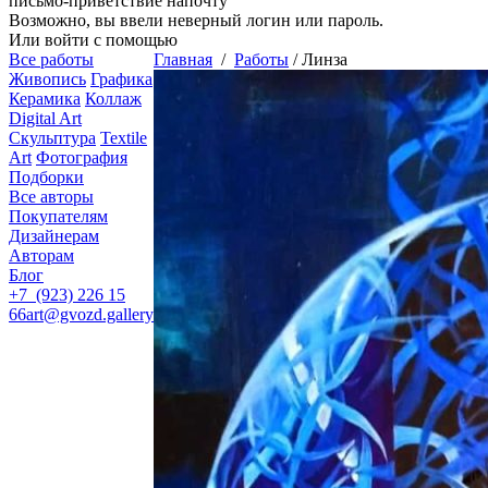
письмо-приветствие напочту
Возможно, вы ввели неверный логин или пароль.
Или войти с помощью
Все работы
Главная
/
Работы
/
Линза
Живопись
Графика
Керамика
Коллаж
Digital Art
Скульптура
Textile
Art
Фотография
Подборки
Все авторы
Покупателям
Дизайнерам
Авторам
Блог
+7 (923) 226 15
66
art@gvozd.gallery