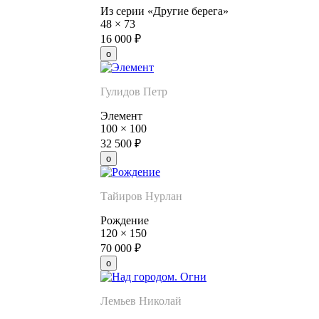
Из серии «Другие берега»
48
×
73
16 000
₽
Гулидов Петр
Элемент
100
×
100
32 500
₽
Тайиров Нурлан
Рождение
120
×
150
70 000
₽
Лемьев Николай