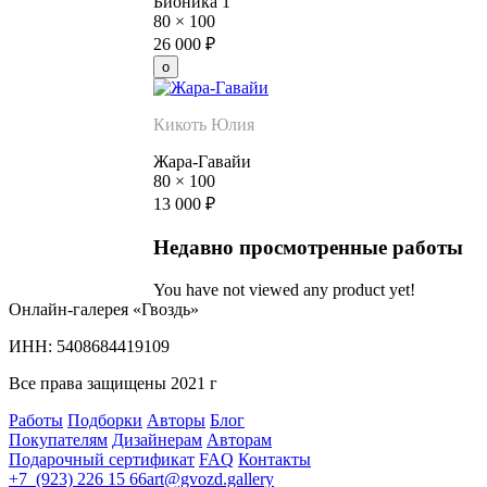
Бионика 1
80
×
100
26 000
₽
Кикоть Юлия
Жара-Гавайи
80
×
100
13 000
₽
Недавно просмотренные работы
You have not viewed any product yet!
Онлайн-галерея «Гвоздь»
ИНН: 5408684419109
Все права защищены 2021 г
Работы
Подборки
Авторы
Блог
Покупателям
Дизайнерам
Авторам
Подарочный сертификат
FAQ
Контакты
+7 (923) 226 15 66
art@gvozd.gallery