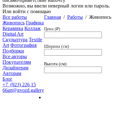
письмо-приветствие напочту
Возможно, вы ввели неверный логин или пароль.
Или войти с помощью
Все работы
Главная
/
Работы
/
Живопись
Живопись
Графика
Керамика
Коллаж
Цена (₽)
Digital Art
Скульптура
Textile
Art
Фотография
Ширина (см)
Подборки
Все авторы
Покупателям
Высота (см)
Дизайнерам
Авторам
Блог
+7 (923) 226 15
66
art@gvozd.gallery