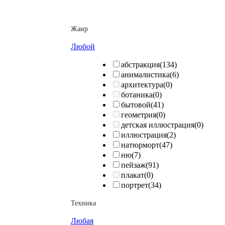
Жанр
Любой
абстракция
(134)
анималистика
(6)
архитектура
(0)
ботаника
(0)
бытовой
(41)
геометрия
(0)
детская иллюстрация
(0)
иллюстрация
(2)
натюрморт
(47)
ню
(7)
пейзаж
(91)
плакат
(0)
портрет
(34)
Техника
Любая