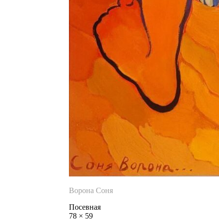
Ворона Соня
Посевная
78
×
59