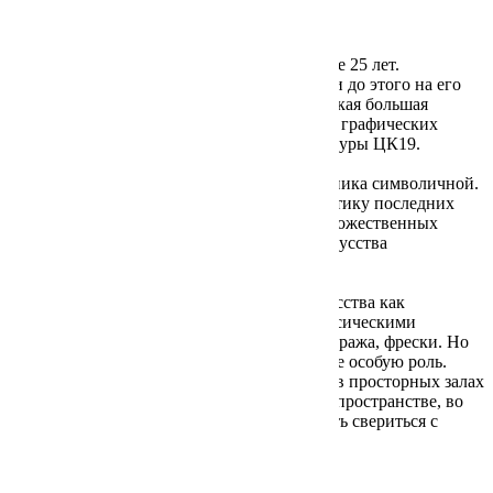
Тайиров Нурлан
Нурлан Тайиров живёт в Новосибирске уже 25 лет.
Масштабные выставки его работ проходили до этого на его
родине, в Казахстане. А в Новосибирске такая большая
выставка впервые. Более 70 живописных и графических
произведений представлено в Центре культуры ЦК19.
Выставка «Гибель Орфея» стала для художника символичной.
Она сделала видимой его творческую практику последних
десятилетий, вписала процесс поиска и художественных
размышлений в контекст современного искусства
Новосибирска.
Нурлан работает в области храмового искусства как
художник-монументалист. Он владеет классическими
монументальными техниками мозаики, витража, фрески. Но
станковая живопись играет в его творчестве особую роль.
Поэтому масштабные живописные холсты в просторных залах
ЦК19 – это возможность увидеть работы в пространстве, во
взаимодействии друг с другом, возможность свериться с
внутренними ориентирами.
Читать далее