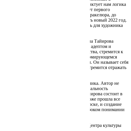
единственно возможную форму, которую диктует нам логика
высказывания выставки «Гибель Орфея». От первого
учебного, покрытого намеренно сеточкой кракелюра, до
автопортрета, с которого автор решил начать новый 2022 год.
Работа с собственной натуры – возможность для художника
снова учиться у самой жизни.
Сильнейший внутренний конфликт Нурлана Тайирова
состоит в том, что он, всецело ощущая себя адептом и
хранителем традиций классического искусства, стремится к
актуальным смыслам в постоянно трансформирующемся
контексте искусства и общественной жизни. Он называет себя
«очень традиционным», но в то же время стремится отражать
в своих работах новейшие концепции.
Куратор здесь выступает союзником художника. Автор не
остаётся один на один с залами музея. Уникальность
кураторского прочтения работ Нурлана Тайирова состоит в
том, что Анастасия Эрмиш как художник тоже прошла все
этапы монументальной школы в Новосибирске, и создание
выставки «Гибель Орфея» основано на глубоком понимании
монументального склада ума автора.
Автор текста: Анастасия Эрмиш, куратор Центра культуры
ЦК19, художник