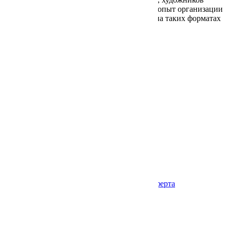
и всех желающих проводятся лекции. Есть опыт организации
выставок. О том, реально ли зарабатывать на таких форматах
в сибирских […]
Читать далее
ВЕСЬ БЛОГ
Партнеры
Онлайн-галерея «Гвоздь»
ИНН: 5408684419109
Все права защищены 2021 г
Работы
Подборки
Авторы
Блог
Покупателям
Дизайнерам
Авторам
Подарочный сертификат
FAQ
Контакты
+7 (923) 226 15 66
art@gvozd.gallery
Политика конфиденциальности
Договор-оферта