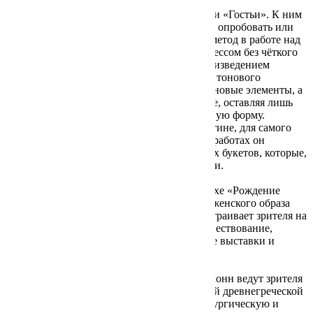
Начните свое знакомство с работами с серии «Гостьи». К ним
он обращается, когда нужно поразмышлять, опробовать или
отточить цветовое сочетание. Творческий метод в работе над
серией – это внимательное увлечение процессом без чёткого
представления о результате. Работа над произведением
заключается в поиске нужного цветового и тонового
напряжения. Автор не стремится добавить новые элементы, а
наоборот, последовательно отсекает лишнее, оставляя лишь
самую звонкую линию, самую выразительную форму.
Женский образ, который проявляется в картине, для самого
автора всегда непредсказуем. В некоторых работах он
трансформируется в композиции цветочных букетов, которые,
в свою очередь, могут тяготеть к абстракции.
В зале напротив в монументальном триптихе «Рождение
Адониса», «Дефиле» и «Равновесие» тема женского образа
соединяется с греческой мифологией и настраивает зрителя на
плавное погружение в мифологическое повествование,
приближая зрителя к главной проблематике выставки и
фокусу размышлений художника о жизни.
Черно-белые «Менады» через анфиладу колонн ведут зрителя
в дальний зал, уже полностью посвященный древнегреческой
мифологии. Он представляет собой драматургическую и