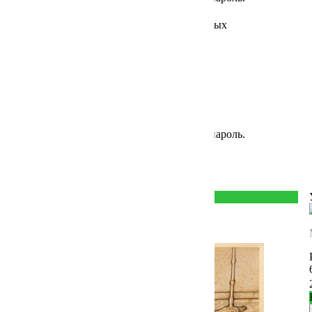
Согласие на обработку Персональных данных
Добро
пожаловать!
Мы уже отправили
письмо-приветствие напочту
Возможно, вы ввели неверный логин или пароль.
Или войти с помощью
Новые
Популярные
Все работы
Новинка
Товар добавлен в корзину
Упс.! Что-то пошло не так.