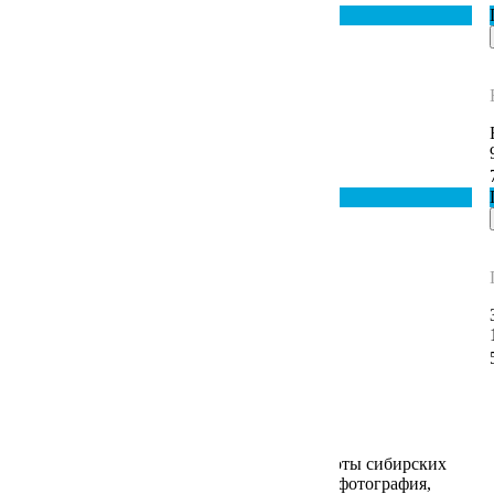
Популярное
Соловьева Светлана
Без названия
100
×
90
52 000
₽
Популярное
Саутина Елена
Гиппеаструм белый
31
×
23
18 200
₽
ВСЕ РАБОТЫ
Услуги
Мы выбираем для вас художественные работы сибирских
современных авторов: живопись, графика, фотография,