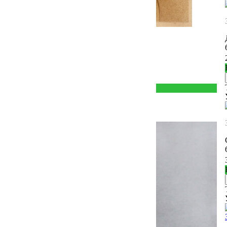
Молодин Евгений
Праздность. Автопортрет
62
×
38
112 000
₽
Новинка
Товар добавлен в корзину
Упс.! Что-то пошло не так.