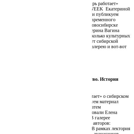
Елена Здорова специально для сайта «Сибирь работает»
поговорила с продюсером фестиваля ARTWEEK Екатериной
Вагиной. С любезного разрешения редакции публикуем
материал . ARTWEEK — это фестиваль современного
искусства, который ежегодно проходит в Новосибирске
с 2016 года. Основатели фестиваля — Екатерина Вагина
и Маргарита Морева — перепробовали несколько культурных
форматов, чтобы понять, какой из них зайдет сибирской
аудитории, а также открыли собственную галерею и вот-вот
запустят креативное […]
Читать далее
Гнедчик Анастасия
Как продавать в Сибири местное искусство. История
лектория и онлайн-галереи «ГВОЗДЬ»
Честный диалог с редакцией «Сибирь работает» о сибирском
арт-рынке. С разрешения редакции публикуем материал
целиком и полностью. Онлайн-галерею, а затем
и лекторий «ГВОЗДЬ» в Новосибирске основали Елена
Здорова и Полина Трифонова в 2019 году. В галерее
продаются работы сибирских современных авторов:
живопись, графика, коллажи, арт-объекты. В рамках лектория
для архитекторов, дизайнеров, декораторов, художников