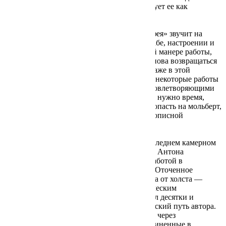
пространственное прочтение, но и использует ее как
смыслообразующую форму.
Так, композиционный рефрен «Гибели Орфея» звучит на
выставке целых шесть раз: в разном масштабе, настроении и
цветовой драматургии. Рассказывая о своей манере работы,
Нурлан подчеркивает, что может снова и снова возвращаться
к своим картинам, иногда спустя годы. И даже в этой
экспозиции, представленной для зрителей, некоторые работы
он считает недописанными, не до конца удовлетворяющими
его пытливый взгляд. Некоторым картинам нужно время,
чтобы «отстояться» в мастерской и снова попасть на мольберт,
где автор продолжит поиск идеальной живописной
интерпретации сюжета.
Завершить осмотр выставки советуем в последнем камерном
зале, в приглушенном свете которого видео Антона
Серушкова показывает нам художника за работой в
естественной атмосфере своей мастерской. Оточенное
десятилетиями движение – шаг назад отхода от холста —
важный элемент процесса работы со статическим
произведением. Таких шагов Нурлан сделал десятки и
десятки тысяч. Из них складывается творческий путь автора.
Этот пусть вы можете почувствовать также через
автопортреты художника разных лет, объединенные в