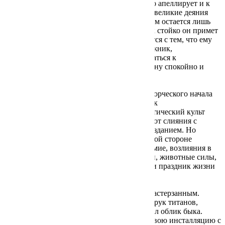
античным образом и судьбой художника, но апеллирует и к
современному человеку. Жизнь, подвиги и великие деяния
заведомо предначертаны судьбой. Открытым остается лишь
вопрос: как герой будет нести эту ношу, как стойко он примет
все жизненные обстоятельства, как справится с тем, что ему
отмерено. Точно также, подчеркивает художник,
современному человеку нужно прислушиваться к
окружающему миру и принимать его картину спокойно и
осмысленно.
От аполлонического упорядочивающего творческого начала
нить повествования о судьбе героя тянется к
противоположному, дионисийскому. Экстатический культ
Диониса черпал чувственное вдохновение от слияния с
природой, божественного единения с мирозданием. Но
бивалентность этого образа позволяет темной стороне
проявить себя. Эйфория перерастает в безумие, возлияния в
честь божества превращаются в вакханалии, животные силы,
таящиеся в человеке, вырываются наружу, и праздник жизни
заканчивается растерзанной плотью.
Но и сам Дионис не избежал участи быть растерзанным.
Греческий миф гласит, что пострадал он от рук титанов,
которые разорвали его тело, когда он принял облик быка.
Поэтому первоначально художник назвал свою инсталляцию с