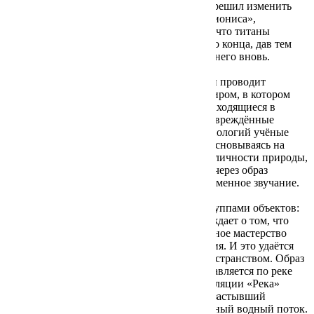
черепом животного «Гибель Диониса», но решил изменить
название в последний момент на «Древо Диониса»,
метафорично намекая зрителю на тот факт, что титаны
оставили сердце героя, уничтожив его не до конца, дав тем
самым возможность жизни прорости через него вновь.
В этом художник видит некую знаковость и проводит
параллели между мифом и современным миром, в котором
ведутся исследования стволовых клеток, находящиеся в
костном мозге, способных восстановить повреждённые
участки органов и тканей. С помощью технологий учёные
уже умеют воссоздавать живой организм, основываясь на
фрагментарных данных ДНК. И миф о цикличности природы,
чередовании жизни и смерти, переданный через образ
Диониса, приобретает сегодня новое, современное звучание.
Серия инсталляций продолжается двумя группами объектов:
«Река» и «Шест Харона». Художник рассуждает о том, что
после стольких лет погружения в ремесленное мастерство
плоскость холста требует новизны прочтения. И это удаётся
реализовать на выставке через работу с пространством. Образ
погибшего Орфея сходит с картины и отправляется по реке
Стикс в подземное царство Аида. В инсталляции «Река»
художник добивается эффекта того, чтобы застывший
древесный ствол символизировал динамичный водный поток.