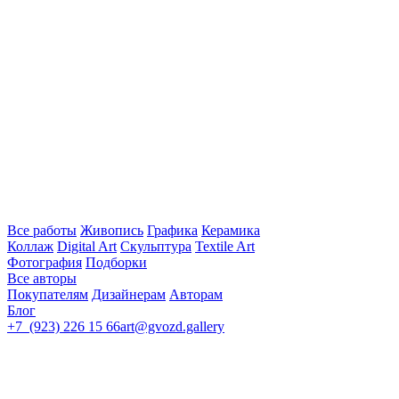
Все работы
Живопись
Графика
Керамика
Коллаж
Digital Art
Скульптура
Textile Art
Фотография
Подборки
Все авторы
Покупателям
Дизайнерам
Авторам
Блог
+7 (923) 226 15 66
art@gvozd.gallery