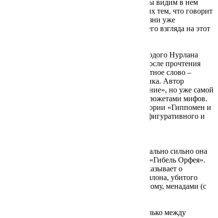
сюжетную кульминацию всей выставки. Мы видим в нем
симбиотическое соединение всех творческих тем, что говорит
нам о зрелости философского подхода к жизни уже
состоявшегося художника и уникальности его взгляда на этот
мир.
Древнегреческая мифология захватила молодого Нурлана
Тайирова еще в студенческие годы, сразу после прочтения
«Метаморфоз» Овидия. Погружение в печатное слово –
важный интеллектуальный акт для художника. Автор
призывает зрителя тоже погрузиться в «чтение», но уже самой
выставки, наслаждаясь монументальными сюжетами мифов.
В этом зале вы увидите интерпретации истории «Гиппомен и
Аталанта» в диапазоне от абстрактного до фигуративного и
одну из версий «Похищения Европы».
Однако лейтмотивом выставки стала тема
предопределенности судьбы героя. Максимально сильно она
раскрывается в знаковой для автора работе «Гибель Орфея».
Это эпизод из древнегреческого мифа рассказывает о
растерзанном поэте, служителе культа Аполлона, убитого
отвергнутыми им вакханками, или, по другому, менадами (с
греч. «безумствующие», «неиствующие»).
Нурлан Тайиров проводит параллель не только между