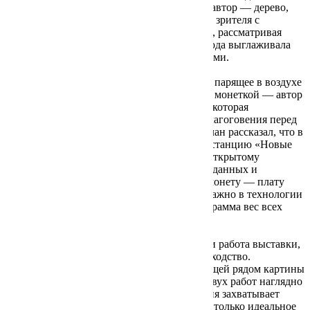
Материалы, которым отдает предпочтение автор — дерево,
камень — вызывают прямую ассоциацию у зрителя с
вечностью. Вы можете ощутить само время, рассматривая
речную гальку. Бесконечные десятилетия вода выглаживала
камни, чтобы они стали гладкими и круглыми.
Описывая инсталляцию «Шест Харона» — парящее в воздухе
деревянное весло со вставленной в рукоять монеткой — автор
вновь возвращается к идее современности, которая
неотделима от тотального человеческого благоговения перед
мифологией. На встрече со зрителями Нурлан рассказал, что в
2003 году автоматическую межпланетную станцию «Новые
горизонты» отправили к Харону, недавно открытому
спутнику Плутона, с целью сбора научных данных и
поместили в зонд двадцатипятицентовую монету — плату
божеству, несмотря на то, что критически важно в технологии
космических полетов минимизировать до грамма вес всех
деталей станции.
«Сиртаки» — вторая главная по значимости работа выставки,
в которой прочитывается автопортретное сходство.
Композиционно она повторяет сюжет висящей рядом картины
распятия Христа. В этом взаимодействии двух работ наглядно
видно, как сильно определённая композиция захватывает
художника: он стремится найти для себя не только идеальное