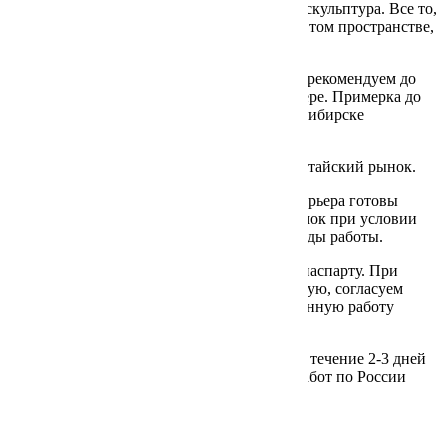
коллажи, арт-объекты, textile-art, керамика, скульптура. Все то,
что формирует наше представление о нас в том пространстве,
где мы живем.
Даже если вы уверены в своем выборе, мы рекомендуем до
покупки примерить работу в своем интерьере. Примерка до
пяти работ размеров до 100*100 см в Новосибирске
осуществляется бесплатно
Консультации художникам по выходу на китайский рынок.
Дизайнерам, декораторам и стилистам интерьера готовы
предоставить работы для интерьерных съемок при условии
компенсации расходов по логистике и аренды работы.
Мы подскажем вам, где подобрать багет и паспарту. При
необходимости доставим работу в мастерскую, согласуем
варианты оформления и привезем оформленную работу
обратно. Стоимость услуги - 2500 рублей.
Доставка работ в пределах Новосибирска в течение 2-3 дней
после оформления вами заказа. Доставку работ по России
осуществляем транспортной компанией.
ГИБЕЛЬ ОРФЕЯ