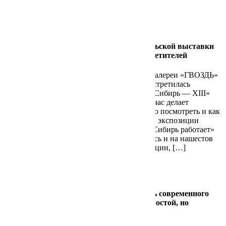
Последние записи в блоге
Здорова Елена
Срез сибирского искусства. Кейс барнаульской выставки
«Сибирь — XIII», собравшей тысячи посетителей
Елена Здорова, соосновательница онлайн-галереи «ГВОЗДЬ»
специально для сайта «Сибирь работает» встретилась
на выставке с помощником руководителя «Сибирь — XIII»
Николаем Зайковым, чтобы узнать, кто сейчас делает
профессиональное искусство, где его можно посмотреть и как
его следует продвигать, чтобы на открытии экспозиции
собирались серьезные очереди. Редакция «Сибирь работает»
дала «добро», чтобы это интервью появилось и на нашестов
сайте. Немного о самой выставкеВ экспозиции, […]
Читать далее
Здорова Елена
Как в Новосибирске запустить фестиваль современного
искусства, когда все вокруг против. Непростой, но
поучительный путь ARTWEEK