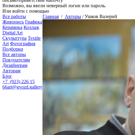
письмо-приветствие напочту
Возможно, вы ввели неверный логин или пароль.
Или войти с помощью
Все работы
Главная
/
Авторы
/
Ушков Валерий
Живопись
Графика
Керамика
Коллаж
Digital Art
Скульптура
Textile
Art
Фотография
Подборки
Все авторы
Покупателям
Дизайнерам
Авторам
Блог
+7 (923) 226 15
66
art@gvozd.gallery