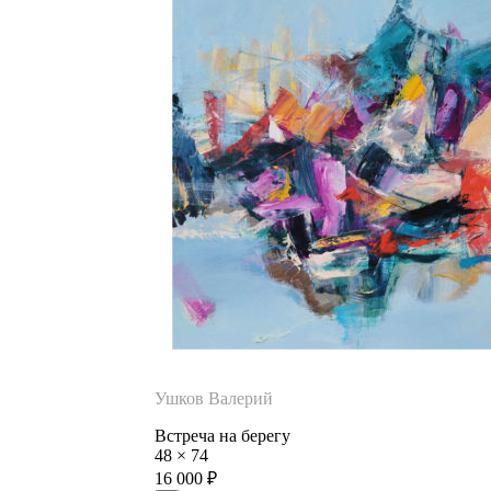
Ушков Валерий
Встреча на берегу
48
×
74
16 000
₽