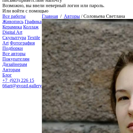
письмо-приветствие напочту
Возможно, вы ввели неверный логин или пароль.
Или войти с помощью
Все работы
Главная
/
Авторы
/
Соловьева Светлана
Живопись
Графика
Керамика
Коллаж
Digital Art
Скульптура
Textile
Art
Фотография
Подборки
Все авторы
Покупателям
Дизайнерам
Авторам
Блог
+7 (923) 226 15
66
art@gvozd.gallery