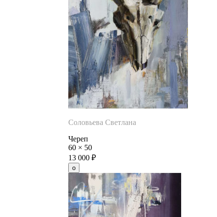
Соловьева Светлана
Череп
60
×
50
13 000
₽