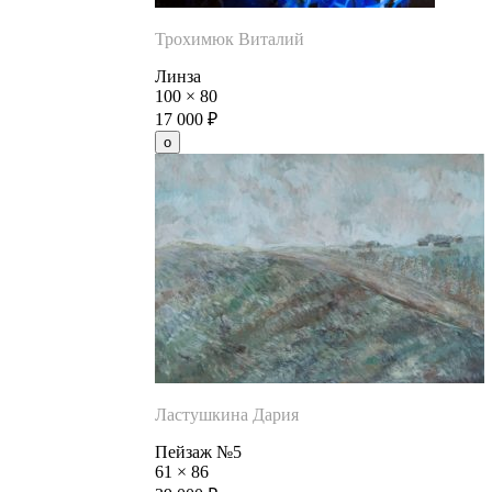
Трохимюк Виталий
Линза
100
×
80
17 000
₽
Ластушкина Дария
Пейзаж №5
61
×
86