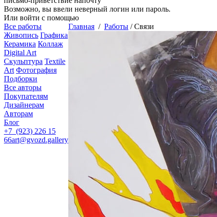
письмо-приветствие напочту
Возможно, вы ввели неверный логин или пароль.
Или войти с помощью
Все работы
Главная
/
Работы
/
Связи
Живопись
Графика
Керамика
Коллаж
Digital Art
Скульптура
Textile
Art
Фотография
Подборки
Все авторы
Покупателям
Дизайнерам
Авторам
Блог
+7 (923) 226 15
66
art@gvozd.gallery