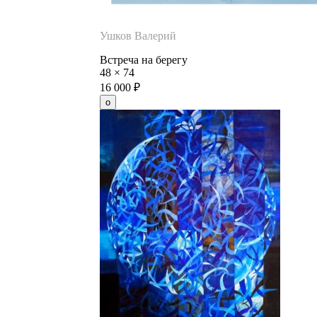
Ушков Валерий
Встреча на берегу
48
×
74
16 000
₽