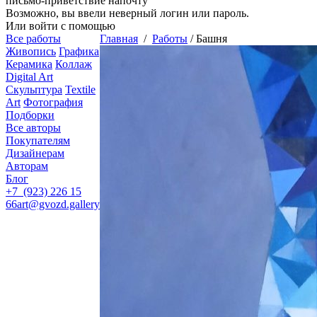
письмо-приветствие напочту
Возможно, вы ввели неверный логин или пароль.
Или войти с помощью
Все работы
Главная
/
Работы
/
Башня
Живопись
Графика
Керамика
Коллаж
Digital Art
Скульптура
Textile
Art
Фотография
Подборки
Все авторы
Покупателям
Дизайнерам
Авторам
Блог
+7 (923) 226 15
66
art@gvozd.gallery