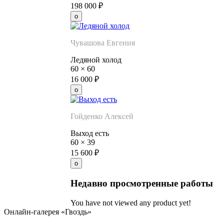
198 000
₽
Чувашова Евгения
Ледяной холод
60
×
60
16 000
₽
Гойденко Алексей
Выход есть
60
×
39
15 600
₽
Недавно просмотренные работы
You have not viewed any product yet!
Онлайн-галерея «Гвоздь»