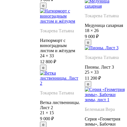
Токарева Татьяна
Медуница сахарная
18
×
26
Токарева Татьяна
9 000
₽
Натюрморт с
виноградным
листом и жёлудем
24
×
33
Токарева Татьяна
12 800
₽
Пионы. Лист 3
25
×
33
11 200
₽
Токарева Татьяна
Ветка лиственницы.
Лист 2
Беленькая Вера
21
×
15
9 000
₽
Серия «Геометрия
зимы», Бабочки