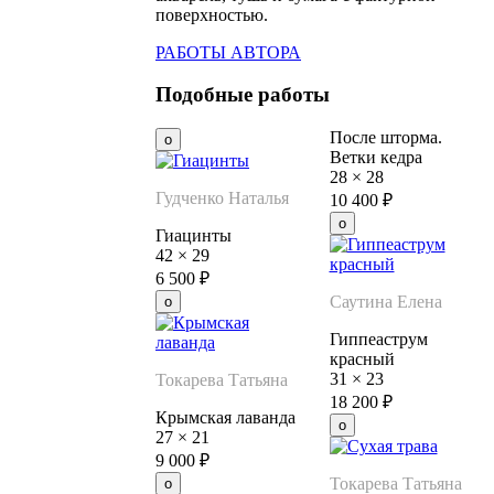
поверхностью.
РАБОТЫ АВТОРА
Подобные работы
После шторма.
Ветки кедра
28
×
28
Гудченко Наталья
10 400
₽
Гиацинты
42
×
29
6 500
₽
Саутина Елена
Гиппеаструм
красный
31
×
23
Токарева Татьяна
18 200
₽
Крымская лаванда
27
×
21
9 000
₽
Токарева Татьяна