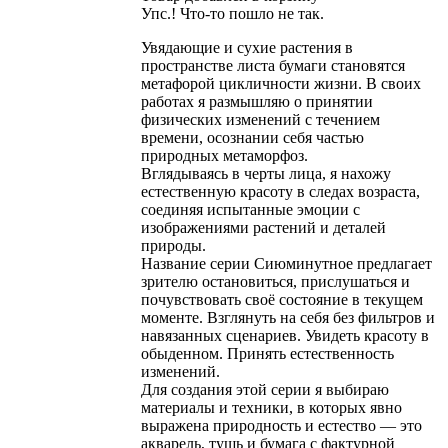
Упс.! Что-то пошло не так.
Увядающие и сухие растения в
пространстве листа бумаги становятся
метафорой цикличности жизни. В своих
работах я размышляю о принятии
физических изменений с течением
времени, осознании себя частью
природных метаморфоз.
Вглядываясь в черты лица, я нахожу
естественную красоту в следах возраста,
соединяя испытанные эмоции с
изображениями растений и деталей
природы.
Название серии Сиюминутное предлагает
зрителю остановиться, прислушаться и
почувствовать своё состояние в текущем
моменте. Взглянуть на себя без фильтров и
навязанных сценариев. Увидеть красоту в
обыденном. Принять естественность
изменений.
Для создания этой серии я выбираю
материалы и техники, в которых явно
выражена природность и естество — это
акварель, тушь и бумага с фактурной