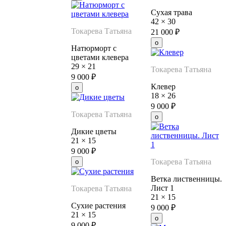
Сухая трава
42
×
30
Токарева Татьяна
21 000
₽
Натюрморт с
цветами клевера
29
×
21
Токарева Татьяна
9 000
₽
Клевер
18
×
26
9 000
₽
Токарева Татьяна
Дикие цветы
21
×
15
9 000
₽
Токарева Татьяна
Ветка лиственницы.
Лист 1
Токарева Татьяна
21
×
15
Сухие растения
9 000
₽
21
×
15
9 000
₽