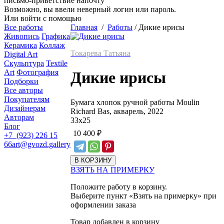
письмо-приветствие напочту
Возможно, вы ввели неверный логин или пароль.
Или войти с помощью
Все работы
Главная
/
Работы
/
Дикие ирисы
Живопись
Графика
Керамика
Коллаж
Токарева Татьяна
Digital Art
Скульптура
Textile
Art
Фотография
Дикие ирисы
Подборки
Все авторы
Покупателям
Бумага хлопок ручной работы Moulin
Дизайнерам
Richard Bas, акварель, 2022
Авторам
33
х
25
Блог
10 400
₽
+7 (923) 226 15
66
art@gvozd.gallery
ВЗЯТЬ НА ПРИМЕРКУ
Положите работу в корзину.
Выберите пункт «Взять на примерку» при
оформлении заказа
Товар добавлен в корзину