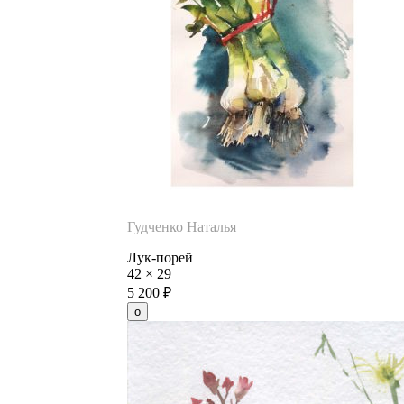
Гудченко Наталья
Лук-порей
42
×
29
5 200
₽