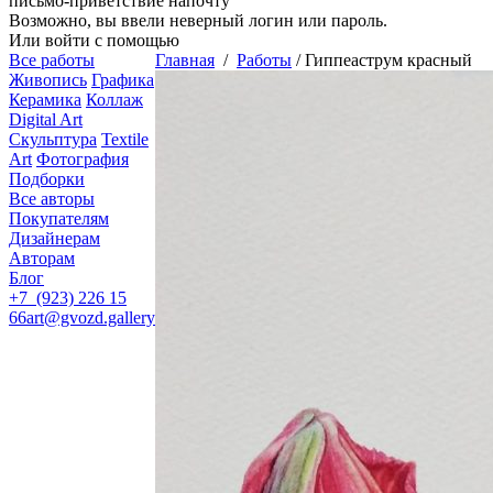
письмо-приветствие напочту
Возможно, вы ввели неверный логин или пароль.
Или войти с помощью
Все работы
Главная
/
Работы
/
Гиппеаструм красный
Живопись
Графика
Керамика
Коллаж
Digital Art
Скульптура
Textile
Art
Фотография
Подборки
Все авторы
Покупателям
Дизайнерам
Авторам
Блог
+7 (923) 226 15
66
art@gvozd.gallery