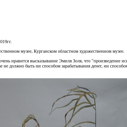
019гг.
ественном музее, Курганском областном художественном музее.
чень нравится высказывание Эмиля Золя, что "произведение иск
учае не должно быть ни способом зарабатывания денег, ни спосо