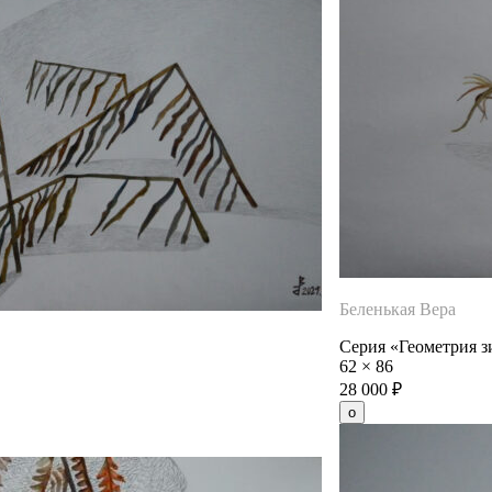
Беленькая Вера
Серия «Геометрия 
62
×
86
28 000
₽