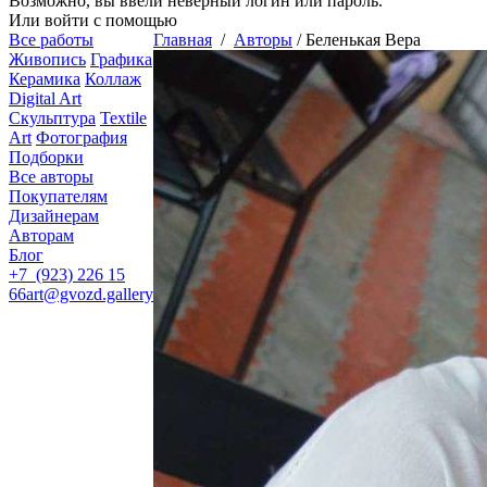
Возможно, вы ввели неверный логин или пароль.
Или войти с помощью
Все работы
Главная
/
Авторы
/
Беленькая Вера
Живопись
Графика
Керамика
Коллаж
Digital Art
Скульптура
Textile
Art
Фотография
Подборки
Все авторы
Покупателям
Дизайнерам
Авторам
Блог
+7 (923) 226 15
66
art@gvozd.gallery