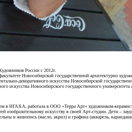
удожников России с 2012г.
 факультете Новосибирской государственной архитектурно худож
ментально-декоративного искусства Новосибирской государствен
го искусства Новосибирского государственного университета ар
нием в НГАХА, работала в ООО «Терра Арт» художником-керамис
ей изобразительному искусству в своей Арт-студии. Дети – лау
ельны и живопись (масло, акрил) и графика (акварель, каранда