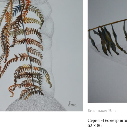
Беленькая Вера
Серия «Геометрия 
62
×
86