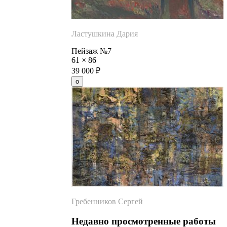
Ластушкина Дария
Пейзаж №7
61
×
86
39 000
₽
Гребенников Сергей
Недавно просмотренные работы