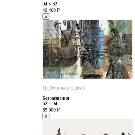
94
×
62
49 400
₽
Гребенников Сергей
Без названия
62
×
94
65 000
₽