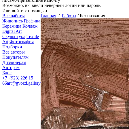
письмо-приветствие напочту
Возможно, вы ввели неверный логин или пароль.
Или войти с помощью
Все работы
Главная
/
Работы
/
Без названия
Живопись
Графика
Керамика
Коллаж
Digital Art
Скульптура
Textile
Art
Фотография
Подборки
Все авторы
Покупателям
Дизайнерам
Авторам
Блог
+7 (923) 226 15
66
art@gvozd.gallery