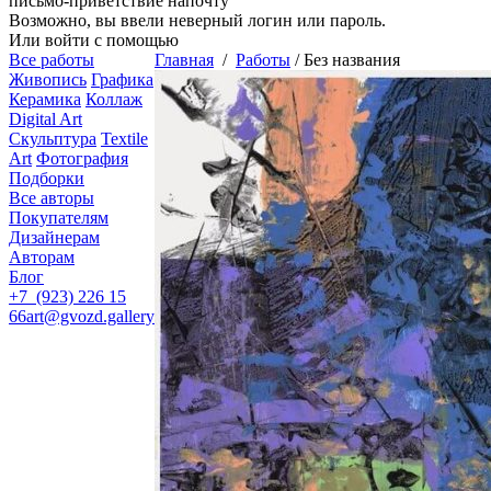
письмо-приветствие напочту
Возможно, вы ввели неверный логин или пароль.
Или войти с помощью
Все работы
Главная
/
Работы
/
Без названия
Живопись
Графика
Керамика
Коллаж
Digital Art
Скульптура
Textile
Art
Фотография
Подборки
Все авторы
Покупателям
Дизайнерам
Авторам
Блог
+7 (923) 226 15
66
art@gvozd.gallery