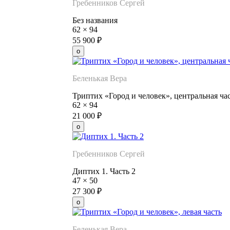
Гребенников Сергей
Без названия
62
×
94
55 900
₽
Беленькая Вера
Триптих «Город и человек», центральная ча
62
×
94
21 000
₽
Гребенников Сергей
Диптих 1. Часть 2
47
×
50
27 300
₽
Беленькая Вера