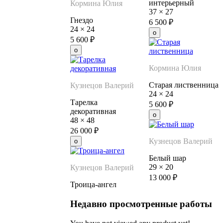
интерьерный
Кормина Юлия
37
×
27
Гнездо
6 500
₽
24
×
24
5 600
₽
Кормина Юлия
Старая лиственница
Кузнецов Валерий
24
×
24
Тарелка
5 600
₽
декоративная
48
×
48
26 000
₽
Кузнецов Валерий
Белый шар
29
×
20
Кузнецов Валерий
13 000
₽
Троица-ангел
Недавно просмотренные работы