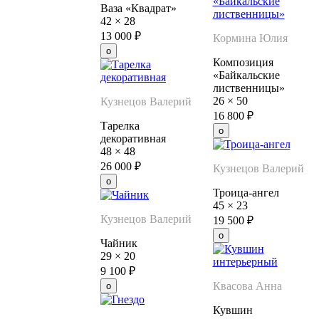
Ваза «Квадрат»
42
×
28
13 000
₽
Кормина Юлия
Композиция
«Байкальские
лиственницы»
26
×
50
Кузнецов Валерий
16 800
₽
Тарелка
декоративная
48
×
48
26 000
₽
Кузнецов Валерий
Троица-ангел
45
×
23
Кузнецов Валерий
19 500
₽
Чайник
29
×
20
9 100
₽
Квасова Анна
Кувшин