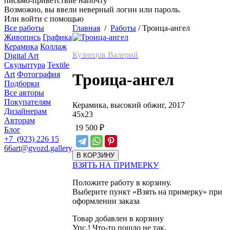
письмо-приветствие напочту
Возможно, вы ввели неверный логин или пароль.
Или войти с помощью
Все работы
Главная
/
Работы
/
Троица-ангел
Живопись
Графика
Керамика
Коллаж
Кузнецов Валерий
Digital Art
Скульптура
Textile
Art
Фотография
Троица-ангел
Подборки
Все авторы
Покупателям
Керамика, высокий обжиг, 2017
Дизайнерам
45
х
23
Авторам
19 500
₽
Блог
+7 (923) 226 15
66
art@gvozd.gallery
ВЗЯТЬ НА ПРИМЕРКУ
Положите работу в корзину.
Выберите пункт «Взять на примерку» при
оформлении заказа
Товар добавлен в корзину
Упс.! Что-то пошло не так.