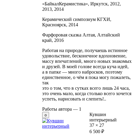
«БайкалКерамистика», Иркутск, 2012,
2013, 2014
Керамический симпозиум КГХИ,
Красноярск, 2014
Фарфоровая сказка Алтая, Алтайский
край, 2016
Работая на природе, получаешь истинное
удовольствие, бесконечное вдохновение,
массу впечатлений, много новых знакомых
и друзей. В моей голове всегда куча идей,
а в папке — много набросков, поэтому
единственное, о чём я пока могу пожалеть,
так
это о том, что в сутках всего лишь 24 часа,
это очень мало, когда столько всего хочется
успеть, нарисовать и слепить!..
Работы автора —
1
Кувшин
интерьерный
37
×
27
6 500
₽