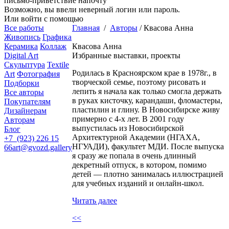
письмо-приветствие напочту
Возможно, вы ввели неверный логин или пароль.
Или войти с помощью
Все работы
Главная
/
Авторы
/
Квасова Анна
Живопись
Графика
Керамика
Коллаж
Квасова Анна
Digital Art
Избранные выставки, проекты
Скульптура
Textile
Родилась в Красноярском крае в 1978г., в
Art
Фотография
творческой семье, поэтому рисовать и
Подборки
лепить я начала как только смогла держать
Все авторы
в руках кисточку, карандаши, фломастеры,
Покупателям
пластилин и глину. В Новосибирске живу
Дизайнерам
примерно с 4-х лет. В 2001 году
Авторам
выпустилась из Новосибирской
Блог
Архитектурной Академии (НГАХА,
+7 (923) 226 15
НГУАДИ), факультет МДИ. После выпуска
66
art@gvozd.gallery
я сразу же попала в очень длинный
декретный отпуск, в котором, помимо
детей — плотно занималась иллюстрацией
для учебных изданий и онлайн-школ.
Читать далее
<<