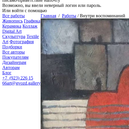
письмо-приветствие напочту
Возможно, вы ввели неверный логин или пароль.
Или войти с помощью
Все работы
Главная
/
Работы
/
Внутри воспоминаний
Живопись
Графика
Керамика
Коллаж
Digital Art
Скульптура
Textile
Art
Фотография
Подборки
Все авторы
Покупателям
Дизайнерам
Авторам
Блог
+7 (923) 226 15
66
art@gvozd.gallery