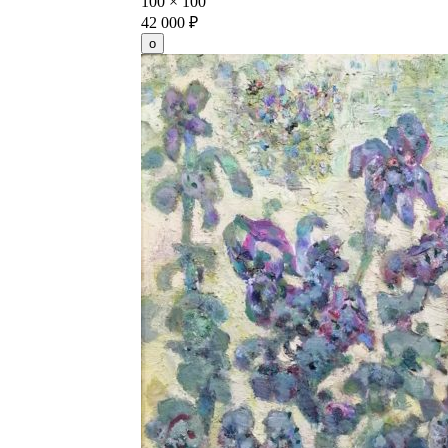
100
×
100
42 000
₽