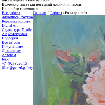
письмо-приветствие напочту
Возможно, вы ввели неверный логин или пароль.
Или войти с помощью
Все работы
Главная
/
Работы
/
Розы для тебя
Живопись
Графика
Керамика
Коллаж
Digital Art
Скульптура
Textile
Art
Фотография
Подборки
Все авторы
Покупателям
Дизайнерам
Авторам
Блог
+7 (923) 226 15
66
art@gvozd.gallery