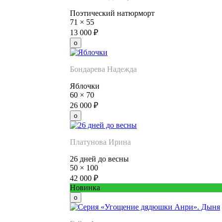
Поэтический натюрморт
71
×
55
13 000
₽
Бондарева Надежда
Яблочки
60
×
70
26 000
₽
Платунова Ирина
26 дней до весны
50
×
100
42 000
₽
Новинка