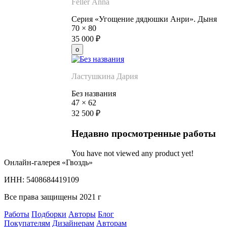
Feller Anna
Серия «Угощение дядюшки Анри». Дыня
70
×
80
35 000
₽
Ластушкина Дария
Без названия
47
×
62
32 500
₽
Недавно просмотренные работы
You have not viewed any product yet!
Онлайн-галерея «Гвоздь»
ИНН: 5408684419109
Все права защищены 2021 г
Работы
Подборки
Авторы
Блог
Покупателям
Дизайнерам
Авторам