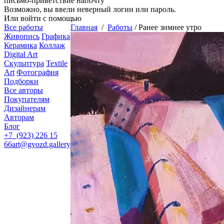
письмо-приветствие напочту
Возможно, вы ввели неверный логин или пароль.
Или войти с помощью
Все работы
Главная
/
Работы
/
Ранее зимнее утро
Живопись
Графика
Керамика
Коллаж
Digital Art
Скульптура
Textile
Art
Фотография
Подборки
Все авторы
Покупателям
Дизайнерам
Авторам
Блог
+7 (923) 226 15
66
art@gvozd.gallery