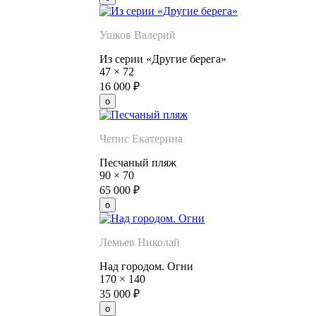
Ушков Валерий
Из серии «Другие берега»
47
×
72
16 000
₽
Чепис Екатерина
Песчаный пляж
90
×
70
65 000
₽
Лемьев Николай
Над городом. Огни
170
×
140
35 000
₽