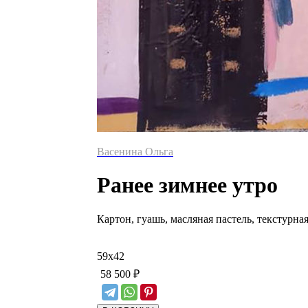
Васенина Ольга
Ранее зимнее утро
Картон, гуашь, масляная пастель, текстурная
59
х
42
58 500
₽