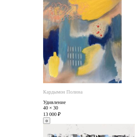
Кардымон Полина
Удивление
40
×
30
13 000
₽