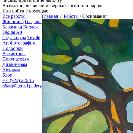
письмо-приветствие напочту
Возможно, вы ввели неверный логин или пароль.
Или войти с помощью
Все работы
Главная
/
Работы
/
Сосномания
Живопись
Графика
Керамика
Коллаж
Digital Art
Скульптура
Textile
Art
Фотография
Подборки
Все авторы
Покупателям
Дизайнерам
Авторам
Блог
+7 (923) 226 15
66
art@gvozd.gallery