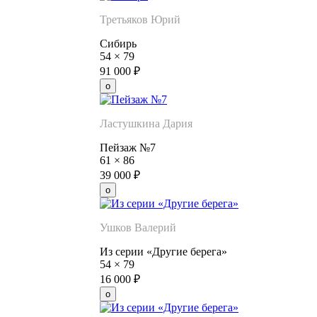
Третьяков Юрий
Сибирь
54
×
79
91 000
₽
Ластушкина Дария
Пейзаж №7
61
×
86
39 000
₽
Ушков Валерий
Из серии «Другие берега»
54
×
79
16 000
₽