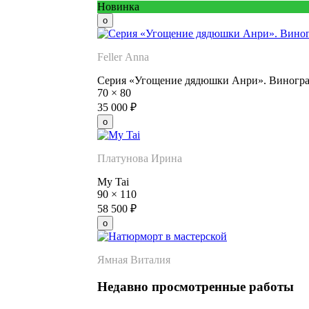
Новинка
Feller Anna
Серия «Угощение дядюшки Анри». Виногр
70
×
80
35 000
₽
Платунова Ирина
My Tai
90
×
110
58 500
₽
Ямная Виталия
Недавно просмотренные работы