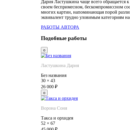
Дария Ластушкина чаще всего обращается к
своем беспримесном, бескомпромиссном сос
многих картин, напоминающая порой разлив
эквивалент трудно уловимым категориям на
РАБОТЫ АВТОРА
Подобные работы
Ластушкина Дария
Без названия
30
×
43
26 000
₽
Ворона Соня
Такса и орхидея
52
×
67
45 000
₽