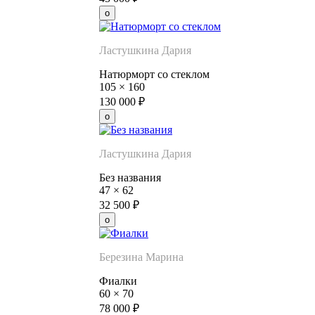
Ластушкина Дария
Натюрморт со стеклом
105
×
160
130 000
₽
Ластушкина Дария
Без названия
47
×
62
32 500
₽
Березина Марина
Фиалки
60
×
70
78 000
₽