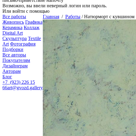
письмо-приветствие напочту
Возможно, вы ввели неверный логин или пароль.
Или войти с помощью
Все работы
Главная
/
Работы
/
Натюрморт с кувшином
Живопись
Графика
Керамика
Коллаж
Digital Art
Скульптура
Textile
Art
Фотография
Подборки
Все авторы
Покупателям
Дизайнерам
Авторам
Блог
+7 (923) 226 15
66
art@gvozd.gallery