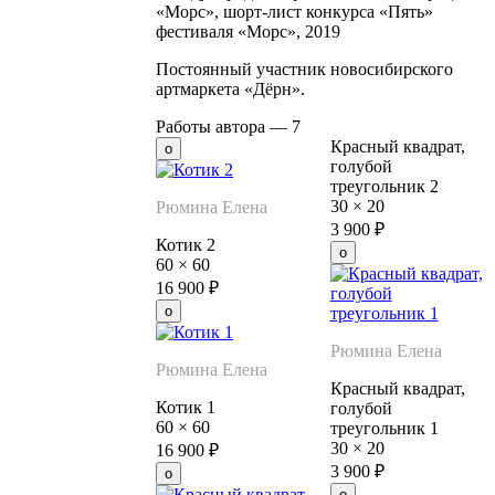
«Морс», шорт-лист конкурса «Пять»
фестиваля «Морс», 2019
Постоянный участник новосибирского
артмаркета «Дёрн».
Работы автора —
7
Красный квадрат,
голубой
треугольник 2
30
×
20
Рюмина Елена
3 900
₽
Котик 2
60
×
60
16 900
₽
Рюмина Елена
Рюмина Елена
Красный квадрат,
Котик 1
голубой
60
×
60
треугольник 1
30
×
20
16 900
₽
3 900
₽