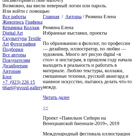
письмо-приветствие напочту
Возможно, вы ввели неверный логин или пароль.
Или войти с помощью
Все работы
Главная
/
Авторы
/
Рюмина Елена
Живопись
Графика
Керамика
Коллаж
Рюмина Елена
Digital Art
Избранные выставки, проекты
Скульптура
Textile
По образованию я филолог, по профессии
Art
Фотография
— дизайнер, иллюстратор, по любви —
Подборки
художник. Много лет рисую digital «в
Все авторы
стол» и инстаграм, в прошлом году начала
Покупателям
выходить в реальность и работать в
Дизайнерам
материале. Люблю текстуры, коллажи,
Авторам
смешанные техники, русский авангард и
Блог
наивное искусство, пытаюсь делать что-то
+7 (923) 226 15
между.
66
art@gvozd.gallery
Читать далее
<<
Проект «Павильон Сибири на
Венецианской биеннале-2019», 2019
Международный фестиваль иллюстрации