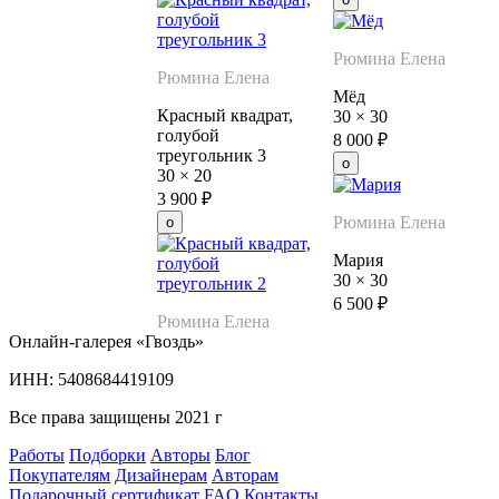
Рюмина Елена
Рюмина Елена
Мёд
Красный квадрат,
30
×
30
голубой
8 000
₽
треугольник 3
30
×
20
3 900
₽
Рюмина Елена
Мария
30
×
30
6 500
₽
Рюмина Елена
Онлайн-галерея «Гвоздь»
ИНН: 5408684419109
Все права защищены 2021 г
Работы
Подборки
Авторы
Блог
Покупателям
Дизайнерам
Авторам
Подарочный сертификат
FAQ
Контакты