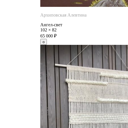
Архиповская Алевтина
Ангел-свет
102
×
82
65 000
₽