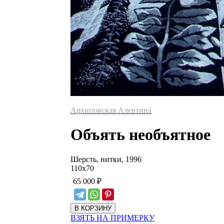
Архиповская Алевтина
Объять необъятное
Шерсть, нитки, 1996
110
х
70
65 000
₽
ВЗЯТЬ НА ПРИМЕРКУ