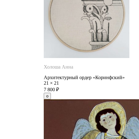
Холоша Анна
Архитектурный ордер «Коринфский»
21
×
21
7 800
₽