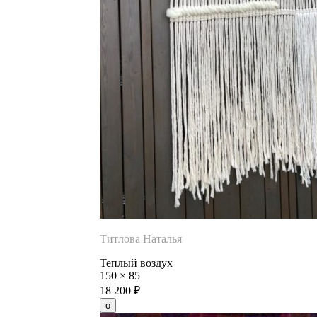
Титлова Наталья
Теплый воздух
150
×
85
18 200
₽