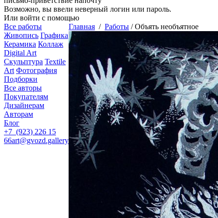
письмо-приветствие напочту
Возможно, вы ввели неверный логин или пароль.
Или войти с помощью
Все работы
Главная
/
Работы
/
Объять необъятное
Живопись
Графика
Керамика
Коллаж
Digital Art
Скульптура
Textile
Art
Фотография
Подборки
Все авторы
Покупателям
Дизайнерам
Авторам
Блог
+7 (923) 226 15
66
art@gvozd.gallery