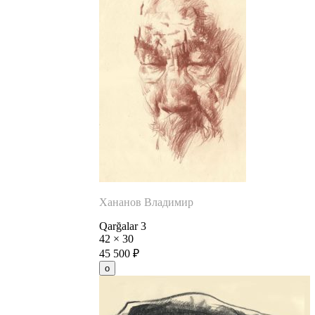
Хананов Владимир
Qarğalar 3
42
×
30
45 500
₽