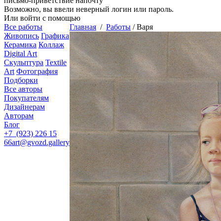
письмо-приветствие напочту
Возможно, вы ввели неверный логин или пароль.
Или войти с помощью
Все работы
Главная
/
Работы
/
Варя
Живопись
Графика
Керамика
Коллаж
Digital Art
Скульптура
Textile
Art
Фотография
Подборки
Все авторы
Покупателям
Дизайнерам
Авторам
Блог
+7 (923) 226 15
66
art@gvozd.gallery