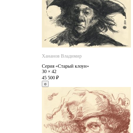
Хананов Владимир
Серия «Старый клоун»
30
×
42
45 500
₽