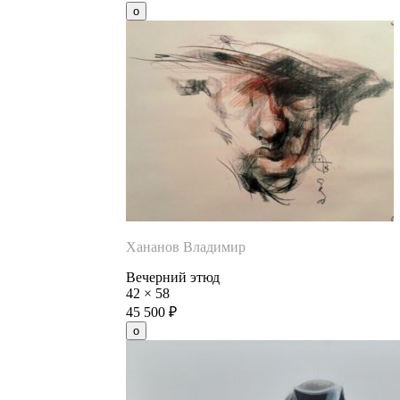
Хананов Владимир
Вечерний этюд
42
×
58
45 500
₽