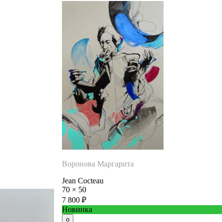
Воронова Маргарита
Jean Cocteau
70
×
50
7 800
₽
Новинка