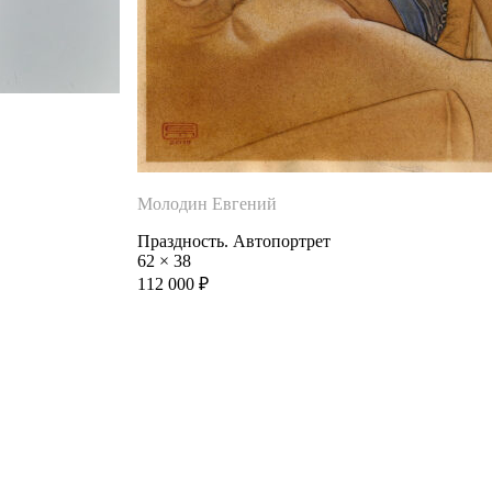
Молодин Евгений
Праздность. Автопортрет
62
×
38
112 000
₽