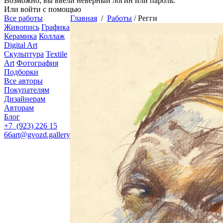
Возможно, вы ввели неверный логин или пароль.
Или войти с помощью
Все работы
Главная
/
Работы
/
Регги
Живопись
Графика
Керамика
Коллаж
Digital Art
Скульптура
Textile
Art
Фотография
Подборки
Все авторы
Покупателям
Дизайнерам
Авторам
Блог
+7 (923) 226 15
66
art@gvozd.gallery