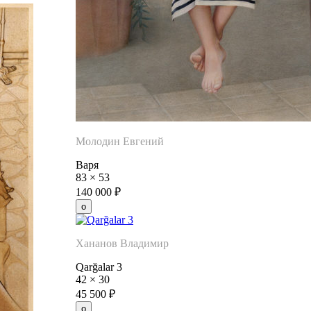
Молодин Евгений
Варя
83
×
53
140 000
₽
Хананов Владимир
Qarğalar 3
42
×
30
45 500
₽