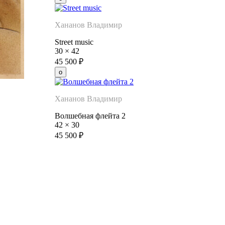
Хананов Владимир
Street music
30
×
42
45 500
₽
Хананов Владимир
Волшебная флейта 2
42
×
30
45 500
₽