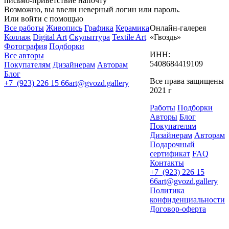
письмо-приветствие напочту
Возможно, вы ввели неверный логин или пароль.
Или войти с помощью
Все работы
Живопись
Графика
Керамика
Онлайн-галерея
Коллаж
Digital Art
Скульптура
Textile Art
«Гвоздь»
Фотография
Подборки
ИНН:
Все авторы
5408684419109
Покупателям
Дизайнерам
Авторам
Блог
Все права защищены
+7 (923) 226 15 66
art@gvozd.gallery
2021 г
Работы
Подборки
Авторы
Блог
Покупателям
Дизайнерам
Авторам
Подарочный
сертификат
FAQ
Контакты
+7 (923) 226 15
66
art@gvozd.gallery
Политика
конфиденциальности
Договор-оферта