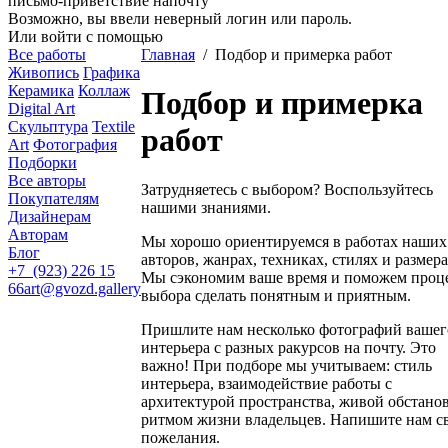
письмо-приветствие напочту
Возможно, вы ввели неверный логин или пароль.
Или войти с помощью
Все работы
Главная
/
Подбор и примерка работ
Живопись
Графика
Керамика
Коллаж
Подбор и примерка
Digital Art
Скульптура
Textile
работ
Art
Фотография
Подборки
Все авторы
Затрудняетесь с выбором? Воспользуйтесь
Покупателям
нашими знаниями.
Дизайнерам
Авторам
Мы хорошо ориентируемся в работах наших
Блог
авторов, жанрах, техниках, стилях и размера
+7 (923) 226 15
Мы сэкономим ваше время и поможем проц
66
art@gvozd.gallery
выбора сделать понятным и приятным.
Пришлите нам несколько фотографий вашег
интерьера с разных ракурсов на почту. Это
важно! При подборе мы учитываем: стиль
интерьера, взаимодействие работы с
архитектурой пространства, живой обстано
ритмом жизни владельцев. Напишите нам с
пожелания.