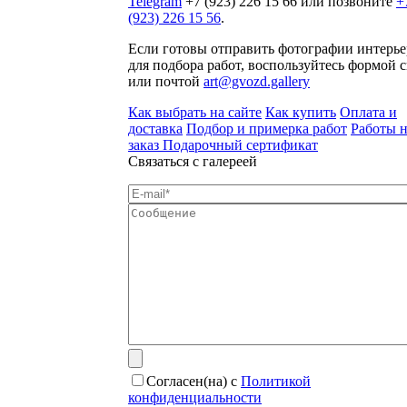
Telegram
+7 (923) 226 15 66 или позвоните
+
(923) 226 15 56
.
Если готовы отправить фотографии интерье
для подбора работ, воспользуйтесь формой с
или почтой
art@gvozd.gallery
Как выбрать на сайте
Как купить
Оплата и
доставка
Подбор и примерка работ
Работы 
заказ
Подарочный сертификат
Связаться с галереей
Согласен(на) с
Политикой
конфиденциальности