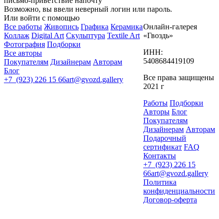
письмо-приветствие напочту
Возможно, вы ввели неверный логин или пароль.
Или войти с помощью
Все работы
Живопись
Графика
Керамика
Онлайн-галерея
Коллаж
Digital Art
Скульптура
Textile Art
«Гвоздь»
Фотография
Подборки
ИНН:
Все авторы
5408684419109
Покупателям
Дизайнерам
Авторам
Блог
Все права защищены
+7 (923) 226 15 66
art@gvozd.gallery
2021 г
Работы
Подборки
Авторы
Блог
Покупателям
Дизайнерам
Авторам
Подарочный
сертификат
FAQ
Контакты
+7 (923) 226 15
66
art@gvozd.gallery
Политика
конфиденциальности
Договор-оферта