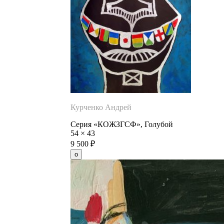
Курченко Андрей
Серия «КОЖЗГСФ», Голубой
54
×
43
9 500
₽