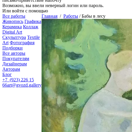
письмо-приветствие напочту
Возможно, вы ввели неверный логин или пароль.
Или войти с помощью
Все работы
Главная
/
Работы
/
Бабы в лесу
Живопись
Графика
Керамика
Коллаж
Digital Art
Скульптура
Textile
Art
Фотография
Подборки
Все авторы
Покупателям
Дизайнерам
Авторам
Блог
+7 (923) 226 15
66
art@gvozd.gallery