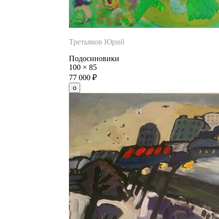
Третьяков Юрий
Подосиновики
100
×
85
77 000
₽