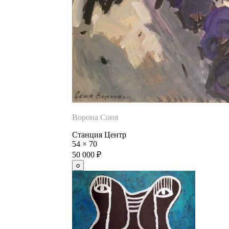
Ворона Соня
Станция Центр
54
×
70
50 000
₽